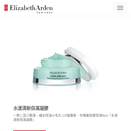
水漾清新保濕凝膠
一擦二混三敷滿、補水控油小毛孔 CP值爆表、市場最划算保濕No1「水漾
清新保濕凝膠」