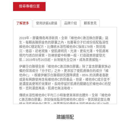
搜尋專櫃位置
了解更多
使用訣竅&建議
品牌介紹
顧客意見
2019年，膠囊傳奇再添新頁，全新『維他命C激活煥白膠囊』誕
生，每顆高雅銅金色的膠囊之內，包覆著分子釘成份搭配脂溶性
維他命C穩定配方，比傳統水溶性維他命C強效178倍，對抗暗
沉、倦容、初老現象，使肌膚明亮、光滑、更有光澤，令肌膚再
現均勻透白好膚質，彷彿戀愛中粉嫩一般，打造甜美戀愛發光
肌；2019年9月20日起，台灣搶先全亞洲，成為首賣據點。
伊麗莎白雅頓全新『維他命C激活煥白膠囊』除了富含膠囊家族必
備的保濕成分「分子釘」之外，更添加了使肌膚煥白的成分「維
他命C」。根據伊麗莎白雅頓研究團隊調查，85% 的消費者喜歡
或是有興趣使用含有維他命C的保養品，但是，維他命C成分並不
是濃度高便等於效果好，長時停留於肌膚的關鍵在於維他命C的型
態，否則濃度再高，肌膚也無法吸收。
傳統水溶性維他命C平均三小時後便漸漸排出體外，全新『維他命
C激活煥白膠囊』添加強效脂溶性維他命C成份，使其穩定度比傳
統水溶性維他命C更高，效果更強於傳統水溶性維他命C的178倍
*，也因為脂溶性維他命C成分與肌膚表皮的油分可產生相吸作
用，皮膚親和性高，使維他命C與分子釘成份能順利停留於肌膚，
建議搭配
堪稱肌膚養份補給站，強化肌膚天然保濕屏障，維持肌膚的自然
光澤，由外而內對抗肌膚暗沉，強化肌膚光采，使肌膚散發戀愛
般粉嫩閃光，成就戀愛發光肌 。