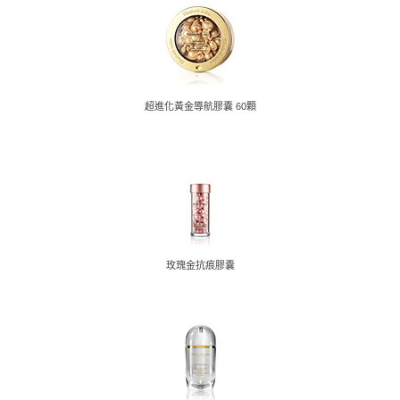
【主要功效】
? 明亮：提亮膚色和改善暗沉，使肌膚光采透亮。
? 勻膚：有效淡化斑點與膚色不均，使膚色更均勻。
? 抗老：可改善肌膚老化和暗沉，對抗初老現象。
? 支撐：支撐肌膚，達到緊緻光滑作用。
超進化黃金導航膠囊 60顆
【主要成份】
? 維他命C：明亮肌膚，改善肌膚暗沉、老化現象。
? 分子釘2和3：補充肌膚在老化過程中失去的天然脂質，強化防
禦功能、保濕鎖水。
? 快樂鼠尾草：舒緩外界傷害造成的肌膚影響。
? 維生素E：與維他命C一同使用，可保護肌膚免受環境傷害。
? 酪梨油、葵花籽油、橄欖油：保濕並調理肌膚。
玫瑰金抗痕膠囊