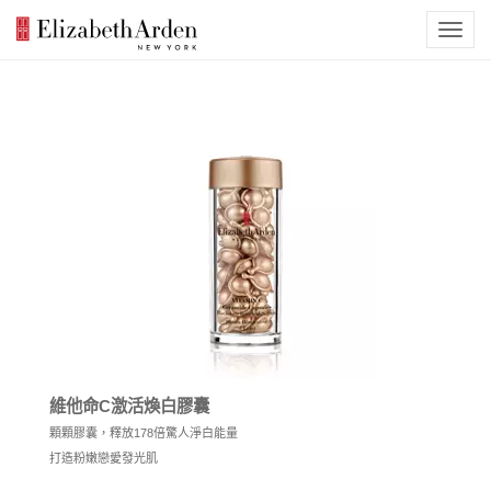
維他命C激活煥白膠囊
顆顆膠囊，釋放178倍驚人淨白能量
打造粉嫩戀愛發光肌