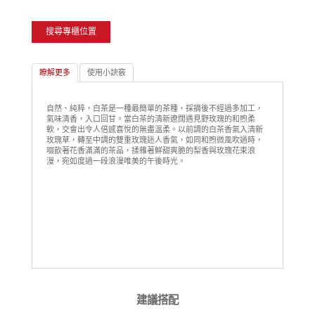
搜尋專櫃位置
瞭解更多
使用小訣竅
自然、純粹，白茶是一種最簡單的茶種，採摘後不經過多加工，
氣味清香，入口回甘。當白茶的清新遼闊遇見野玫瑰的和煦柔
軟，交會出令人倍感喜悅的無盡溫柔。以前調的白茶香氣入清新
玫瑰草，轉至中調的雙重玫瑰迷人香氣，如同和煦微風吹過時，
啜飲著花香滿滿的茶品，揉雜著鮮甜爽脆的梨香與玫瑰花束浪
漫，宛如度過一段浪漫唯美的午後時光。
建議搭配