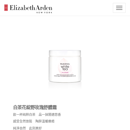
白茶花綻野玫瑰舒體霜
飲一杯純粹白茶 品一抹閒適悠香
感受全然放鬆 陶醉溫暖療癒
純淨自然 此刻美好