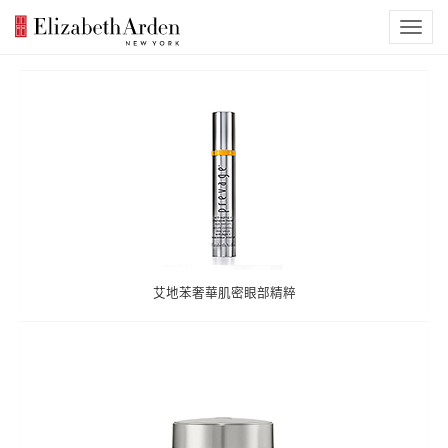
艾地苯奢華肌密眼部精粹